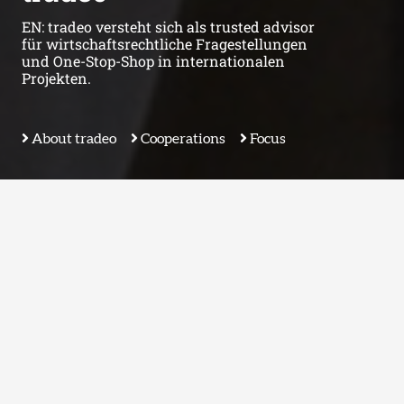
EN: tradeo versteht sich als trusted advisor
für wirtschaftsrechtliche Fragestellungen
und One-Stop-Shop in internationalen
Projekten.
About tradeo
Cooperations
Focus
EN: Über tradeo
Von anderen Rechtsberatern unterscheiden wir uns
unter anderem dadurch, dass wir beides kennen –
sowohl den Blickwinkel des Inhouse-Juristen als auch
die Perspektive des externen Beraters. Dadurch sind
wir in der Lage, nicht nur rechtlich fundierte