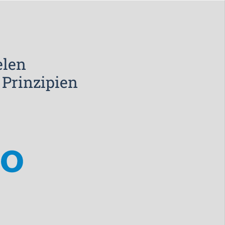
elen
 Prinzipien