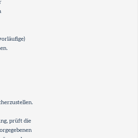
r
n
orläufige)
en.
herzustellen.
ng, prüft die
vorgegebenen