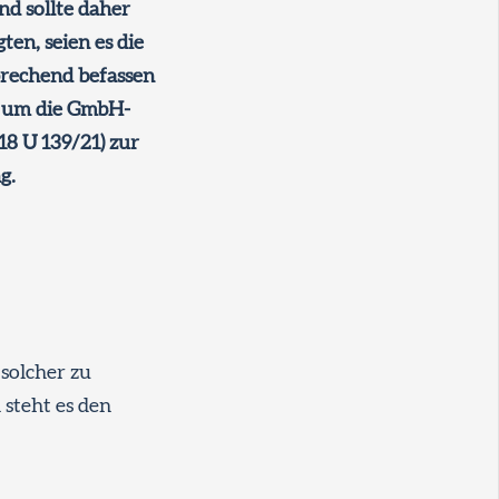
nd sollte daher
ten, seien es die
sprechend befassen
d um die GmbH-
8 U 139/21) zur
g.
 solcher zu
 steht es den