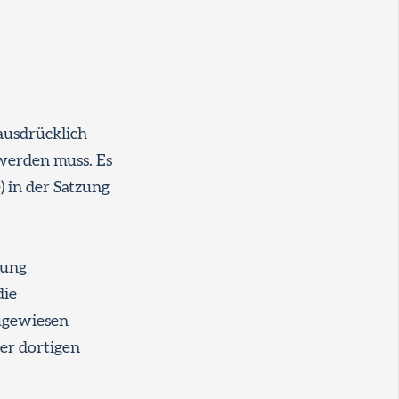
 ausdrücklich
 werden muss. Es
) in der Satzung
zung
die
ugewiesen
er dortigen