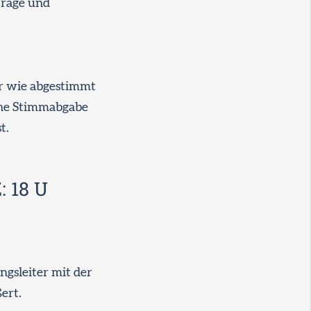
träge und
er wie abgestimmt
che Stimmabgabe
t.
 18 U
gsleiter mit der
ert.