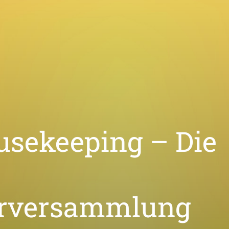
usekeeping – Die
erversammlung