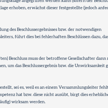
tungsklage angegriffen werden kann (sofern der Beschlu
lage erhoben, erwächst dieser festgestellte (jedoch anfe
ellung des Beschlussergebnisses bzw. der notwendigen
ters, führt dies bei fehlerhaften Beschlüssen dazu, das
aften) Beschluss muss der betroffene Gesellschafter dann 
hen, um das Beschlussergebnis bzw. die Unwirksamkeit g
estellt, sei es, weil es an einem Versammlungsleiter fehl
etenz hat bzw. diese nicht ausübt, birgt dies erheblich
rläufig) wirksam werden.