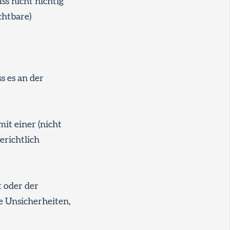
ss nicht nichtig
chtbare)
s es an der
mit einer (nicht
erichtlich
t oder der
e Unsicherheiten,