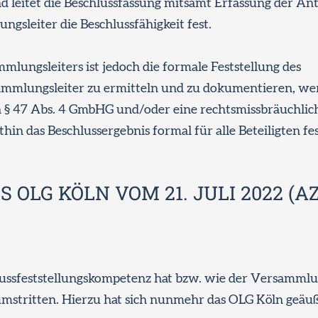
nd leitet die Beschlussfassung mitsamt Erfassung der An
gsleiter die Beschlussfähigkeit fest.
mlungsleiters ist jedoch die formale Feststellung des
rsammlungsleiter zu ermitteln und zu dokumentieren, w
h § 47 Abs. 4 GmbHG und/oder eine rechtsmissbräuchli
in das Beschlussergebnis formal für alle Beteiligten fes
OLG KÖLN VOM 21. JULI 2022 (AZ:
lussfeststellungskompetenz hat bzw. wie der Versammlun
mstritten. Hierzu hat sich nunmehr das OLG Köln geäuß