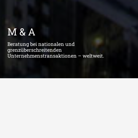
M & A
Beratung bei nationalen und
grenzüberschreitenden
Unternehmenstransaktionen – weltweit.
Gesellschafts­recht
M&A
General Corporate
Umstrukturierung
Joint Venture
Distressed
Corporate Litigation