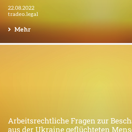
22.08.2022
tradeo.legal
Mehr
Arbeitsrechtliche Fragen zur Besc
Gesellschafts­recht
H
aus der Ukraine geflüchteten Men