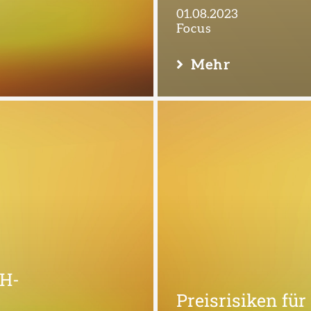
01.08.2023
Focus
Mehr
bH-
Preisrisiken für