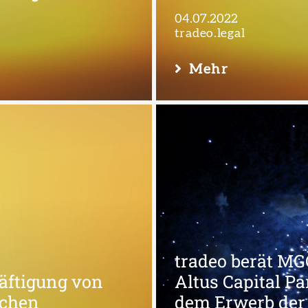
04.07.2022
tradeo.legal
Mehr
tradeo berät MG
häftigung von
Altus Capital Pa
andels- und Vertriebsrecht
Arbeitsrecht
tradeo
T
schen
dem Erwerb de